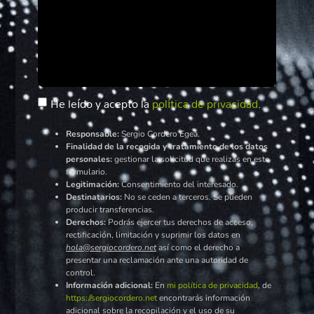
He leído y acepto la
política de privacidad
.
Responsable:
Sergio Cordero Egea.
Finalidad de la recogida y tratamiento de los datos
personales:
gestionar la solicitud que realizas en este
formulario.
Legitimación:
Consentimiento del interesado.
Destinatarios:
No se ceden a terceros. Se pueden
producir transferencias.
Derechos:
Podrás ejercer tus derechos de acceso,
rectificación, limitación y suprimir los datos en
hola@sergiocordero.net
así como el derecho a
presentar una reclamación ante una autoridad de
control.
Información adicional:
En
mi política de privacidad
, de
https://sergiocordero.net
encontrarás información
adicional sobre la recopilación y el uso de su